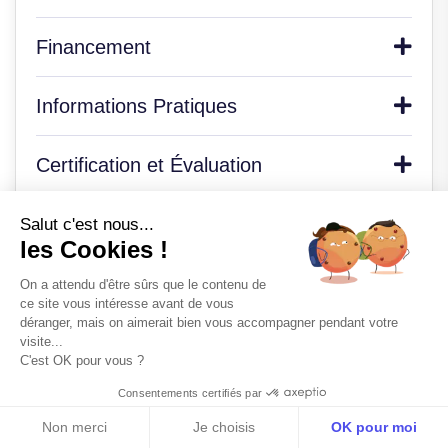
Financement
Informations Pratiques
Certification et Évaluation
Méthode SENZA
Salut c'est nous...
les Cookies !
Questions Spécifiques
On a attendu d'être sûrs que le contenu de
ce site vous intéresse avant de vous
déranger, mais on aimerait bien vous accompagner pendant votre
visite...
C'est OK pour vous ?
Prenez un rendez-vous
Consentements certifiés par
téléphonique avec nos
Télécharger la documentation
Non merci
Je choisis
OK pour moi