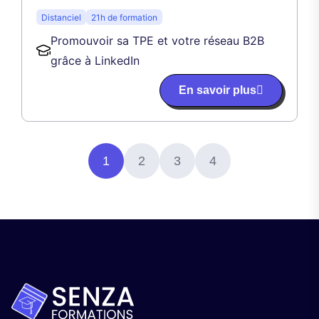
Distanciel
21h de formation
Promouvoir sa TPE et votre réseau B2B
grâce à LinkedIn
En savoir plus
1
2
3
4