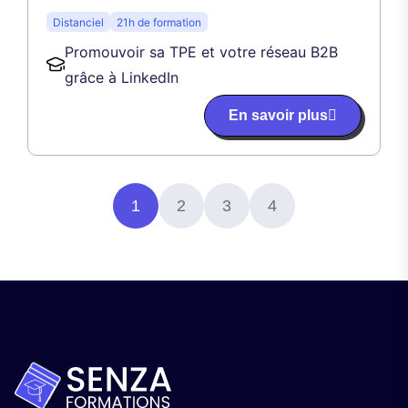
Distanciel
21h de formation
Promouvoir sa TPE et votre réseau B2B
grâce à LinkedIn
En savoir plus
1
2
3
4