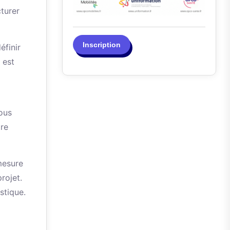
cturer
Inscription
éfinir
 est
Vous
tre
mesure
rojet.
stique.