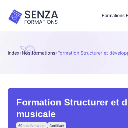
Formations P
Index
Nos formations
Formation Structurer et développ
Formation Structurer et d
musicale
60h de formation
Certifiant