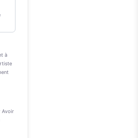
l
e
t à
rtiste
ment
 Avoir
u