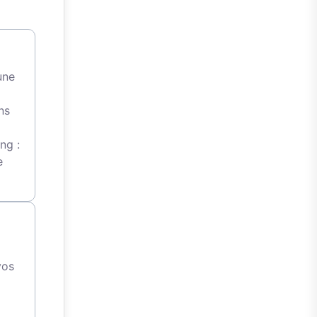
une
ns
ng :
e
vos