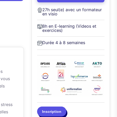
27h seul(e) avec un formateur
en visio
8h en E-learning (Videos et
exercices)
Durée 4 à 8 semaines
os
 vous
els
 stress
elles
Inscription