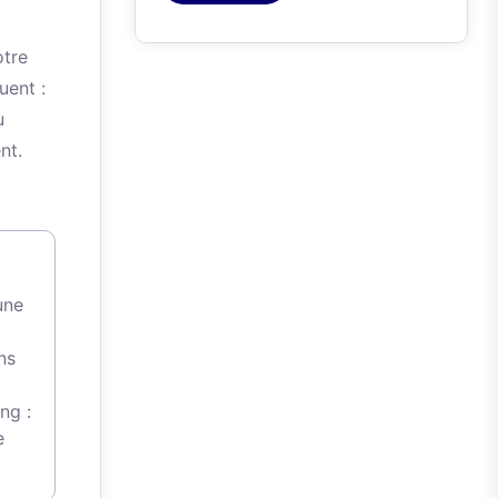
otre
uent :
u
nt.
une
ns
ng :
e