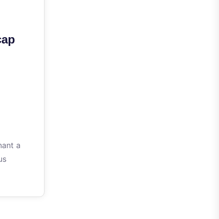
cap
ant a
us