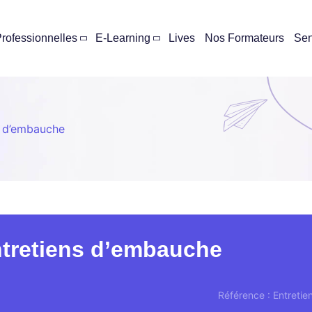
rofessionnelles
E-Learning
Lives
Nos Formateurs
Se
s d’embauche
ntretiens d’embauche
Référence : Entreti