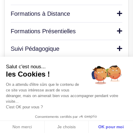
Formations à Distance
Formations Présentielles
Suivi Pédagogique
Financement
Salut c'est nous...
les Cookies !
Informations Pratiques
On a attendu d'être sûrs que le contenu de
ce site vous intéresse avant de vous
déranger, mais on aimerait bien vous accompagner pendant votre
Certification et Évaluation
visite...
C'est OK pour vous ?
Consentements certifiés par
Méthode SENZA
Parlons-en
Non merci
Je choisis
OK pour moi