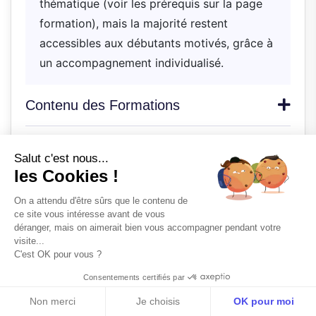
thématique (voir les prérequis sur la page
formation), mais la majorité restent
accessibles aux débutants motivés, grâce à
un accompagnement individualisé.
Contenu des Formations
Formations à Distance
Salut c'est nous...
les Cookies !
Formations Présentielles
On a attendu d'être sûrs que le contenu de
ce site vous intéresse avant de vous
déranger, mais on aimerait bien vous accompagner pendant votre
Suivi Pédagogique
visite...
C'est OK pour vous ?
Financement
Consentements certifiés par
Télécharger la documentation
Non merci
Je choisis
OK pour moi
Informations Pratiques