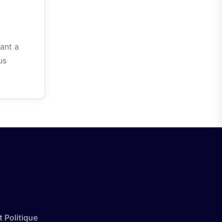
ant a
us
 Politique