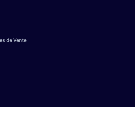
es de Vente
té avec les réglementations. Personnalisez vos préférences