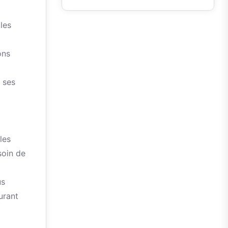
les
ons
e ses
les
soin de
us
urant