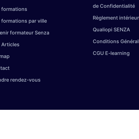
de Confidentialité
 formations
Règlement intérieur
formations par ville
Qualiopi SENZA
enir formateur Senza
Conditions Général
 Articles
CGU E-learning
emap
tact
ndre rendez-vous
 vos Options
paramètres de confidentialité, en garantissant la conformi