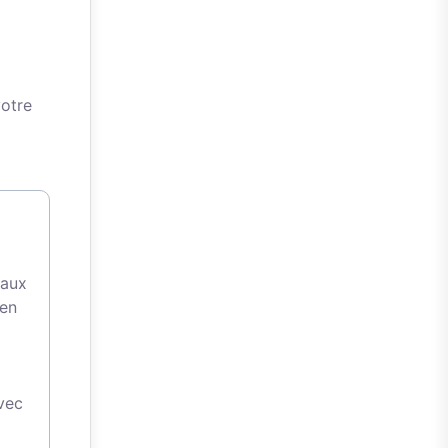
votre
 aux
 en
avec