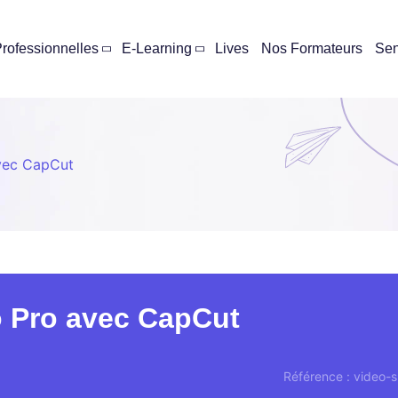
rofessionnelles
E-Learning
Lives
Nos Formateurs
Se
avec CapCut
o Pro avec CapCut
Référence : video-