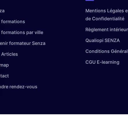
za
Mentions Légales et
de Confidentialité
 formations
Règlement intérieur
formations par ville
Qualiopi SENZA
enir formateur Senza
Conditions Général
 Articles
CGU E-learning
emap
tact
ndre rendez-vous
 vos Options
paramètres de confidentialité, en garantissant la conformi