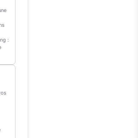
une
ns
ng :
e
vos
l
e