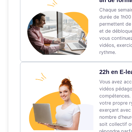
8h de forma
Chaque semaine
durée de 1h00 
permettent de
et de débloque
vous continuez
vidéos, exerci
rythme.
22h en E-le
Vous avez accè
vidéos pédagog
compétences. 
votre propre r
exerçant avec 
nombre d’heure
soit collectif 
répondre parfa