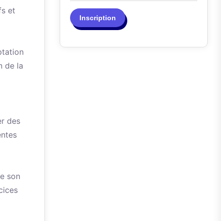
s et
Inscription
ptation
n de la
er des
entes
de son
cices