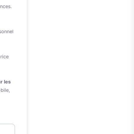
ences.
sonnel
rice
r les
bile,