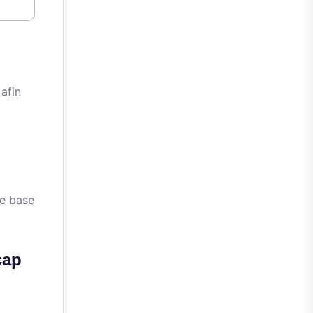
afin
de base
cap