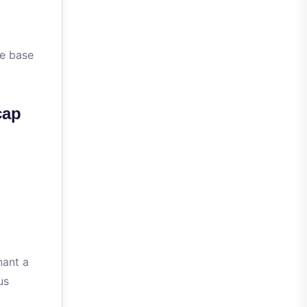
de base
cap
ant a
us