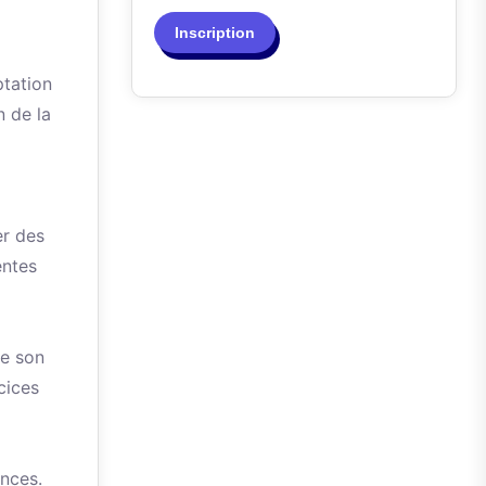
Inscription
ptation
n de la
er des
entes
de son
cices
ences.