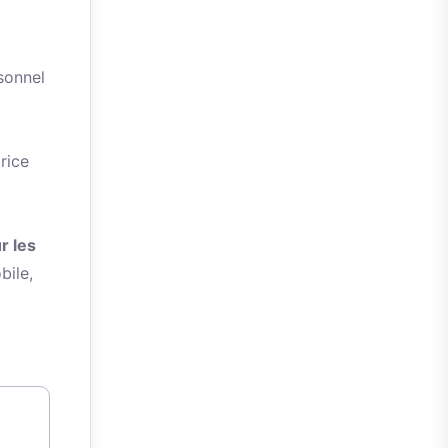
sonnel
rice
r les
bile,