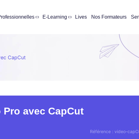
rofessionnelles
E-Learning
Lives
Nos Formateurs
Se
avec CapCut
o Pro avec CapCut
Référence : video-capC