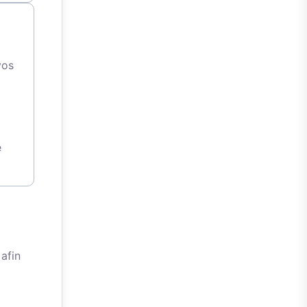
vos
l
e
afin