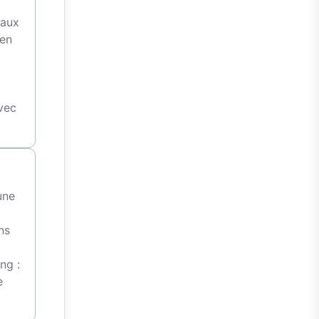
 aux
 en
avec
une
ns
ng :
e