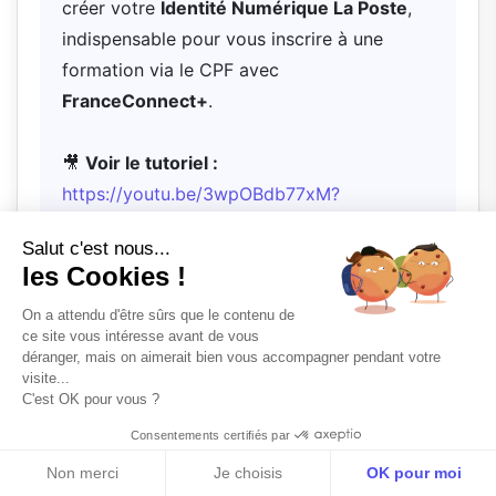
créer votre
Identité Numérique La Poste
,
indispensable pour vous inscrire à une
formation via le CPF avec
FranceConnect+
.
🎥
Voir le tutoriel :
https://youtu.be/3wpOBdb77xM?
si=YSO1C62hD_KTGzdp
Salut c'est nous...
Si vous rencontrez toujours un problème
les Cookies !
après avoir suivi la vidéo, contactez-nous :
On a attendu d'être sûrs que le contenu de
nous vous accompagnerons jusqu'à la
ce site vous intéresse avant de vous
finalisation de votre inscription.
déranger, mais on aimerait bien vous accompagner pendant votre
visite...
C'est OK pour vous ?
Les licences logicielles sont-elles fournies
Consentements certifiés par
?
Télécharger la documentation
Non merci
Je choisis
OK pour moi