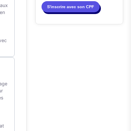
 aux
S'inscrire avec son CPF
 en
avec
sage
ur
es
at