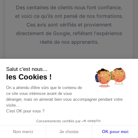
Des centaines de clients nous font confiance,
et voici ce qu'ils ont pensé de nos formations.
Ces avis sont vérifiés et proviennent
directement de Google, reflétant l'expérience
réelle de nos apprenants.
Salut c'est nous...
les Cookies !
On a attendu d'être sûrs que le contenu de
Autres articles similaires
ce site vous intéresse avant de vous
déranger, mais on aimerait bien vous accompagner pendant votre
visite...
C'est OK pour vous ?
Consentements certifiés par
Intelligence Artificielle
Non merci
Je choisis
OK pour moi