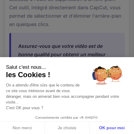
Cet outil, intégré directement dans CapCut, vous
permet de sélectionner et d'éliminer l'arrière-plan
en quelques clics.
Assurez-vous que votre vidéo est de
bonne qualité pour obtenir un meilleur
résultat.
Salut c'est nous...
les Cookies !
Ensuite, ajustez les paramètres pour affiner la
On a attendu d'être sûrs que le contenu de
ce site vous intéresse avant de vous
suppression. CapCut propose divers réglages
déranger, mais on aimerait bien vous accompagner pendant votre
pour améliorer la précision, comme le seuil de
visite...
C'est OK pour vous ?
détection et la sensibilité. Par exemple, si l'arrière-
plan est complexe, augmentez légèrement la
Consentements certifiés par
sensibilité pour un découpage plus précis.
Non merci
Je choisis
OK pour moi