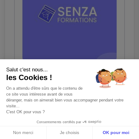
Salut c'est nous...
28/03/2026
Par Mickael Celestino
les Cookies !
Message de connexion
On a attendu d'être sûrs que le contenu de
LinkedIn : exemples efficaces
ce site vous intéresse avant de vous
déranger, mais on aimerait bien vous accompagner pendant votre
visite...
C'est OK pour vous ?
Consentements certifiés par
Non merci
Je choisis
OK pour moi
LinkedIn