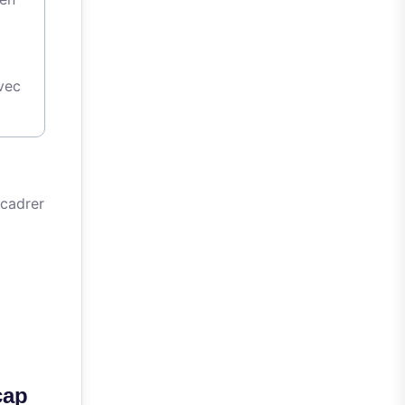
avec
cadrer
cap