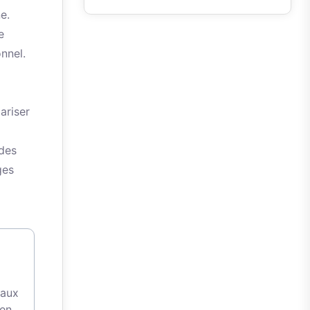
e.
e
nnel.
ariser
 des
ges
 aux
 en