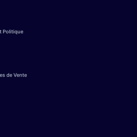
 Politique
es de Vente
té avec les réglementations. Personnalisez vos préférences