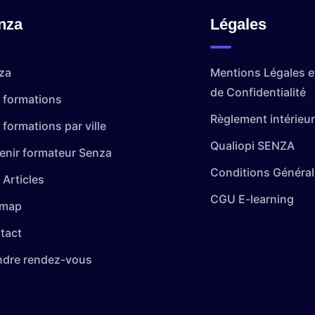
nza
Légales
za
Mentions Légales et
de Confidentialité
 formations
Règlement intérieur
formations par ville
Qualiopi SENZA
enir formateur Senza
Conditions Général
 Articles
CGU E-learning
emap
tact
ndre rendez-vous
 vos Options
paramètres de confidentialité, en garantissant la conformi