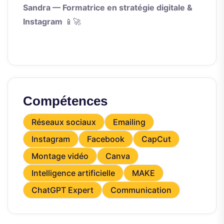
Sandra — Formatrice en stratégie digitale &
Instagram
📱🚀
Compétences
Réseaux sociaux
Emailing
Instagram
Facebook
CapCut
Montage vidéo
Canva
Intelligence artificielle
MAKE
ChatGPT Expert
Communication